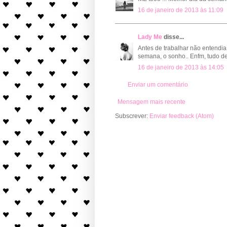
16 de janeiro de 2013 às 11:09
Lady Me
disse...
Antes de trabalhar não entendia 
semana, o sonho.. Enfm, tudo de
16 de janeiro de 2013 às 14:05
Enviar um comentário
Mensagem mais recente
Subscrever:
Enviar feedback (Atom)