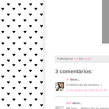
Publicada por
Cat
à(s)
16:55
3 comentários:
S*
disse...
O melhor dia da semana. :)
11 de janeiro de 2013 às 21:09
M.R
disse...
ME tooo ... Melhor dia da semana