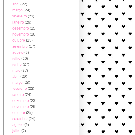
abril
(22)
março
(29)
fevereiro
(23)
janeiro
(29)
dezembro
(25)
novembro
(26)
outubro
(25)
setembro
(17)
agosto
(8)
julho
(16)
junho
(27)
maio
(37)
abril
(29)
março
(28)
fevereiro
(22)
janeiro
(24)
dezembro
(23)
novembro
(26)
outubro
(25)
setembro
(24)
agosto
(9)
julho
(7)