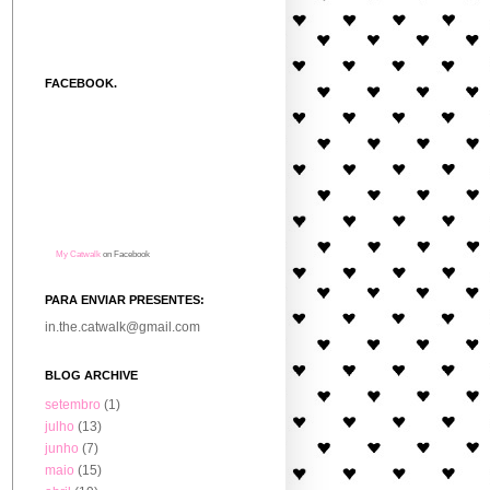
FACEBOOK.
My Catwalk
on Facebook
PARA ENVIAR PRESENTES:
in.the.catwalk@gmail.com
BLOG ARCHIVE
setembro
(1)
julho
(13)
junho
(7)
maio
(15)