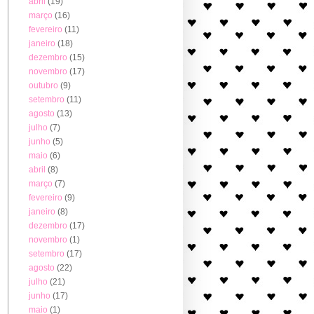
abril
(19)
março
(16)
fevereiro
(11)
janeiro
(18)
dezembro
(15)
novembro
(17)
outubro
(9)
setembro
(11)
agosto
(13)
julho
(7)
junho
(5)
maio
(6)
abril
(8)
março
(7)
fevereiro
(9)
janeiro
(8)
dezembro
(17)
novembro
(1)
setembro
(17)
agosto
(22)
julho
(21)
junho
(17)
maio
(1)