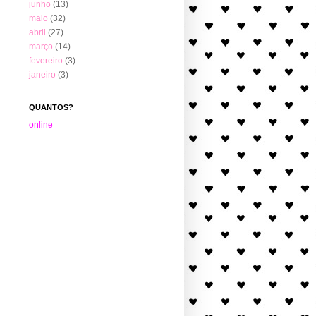
junho
(13)
maio
(32)
abril
(27)
março
(14)
fevereiro
(3)
janeiro
(3)
QUANTOS?
online