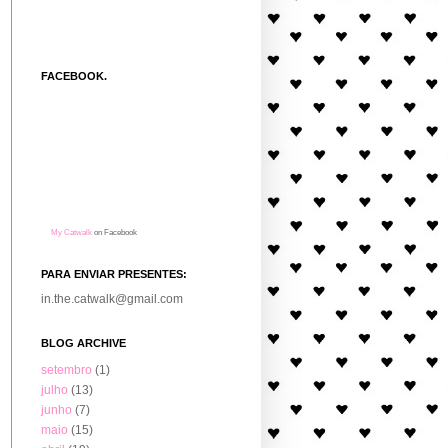
FACEBOOK.
My Catwalk
on Facebook
PARA ENVIAR PRESENTES:
in.the.catwalk@gmail.com
BLOG ARCHIVE
setembro
(1)
julho
(13)
junho
(7)
maio
(15)