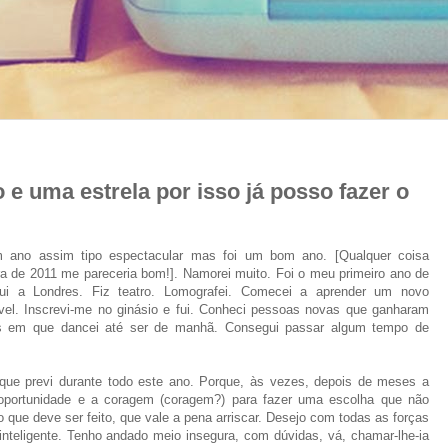
e uma estrela por isso já posso fazer o
um
ano assim tipo espectacular mas foi um bom ano.
[Qualquer coisa
de 2011 me pareceria bom!]. Namorei muito. Foi o meu primeiro ano de
 Fui a Londres. Fiz teatro. Lomografei. Comecei a aprender um novo
vel. Inscrevi-me no ginásio e fui. Conheci pessoas novas que ganharam
es em que dancei até ser de manhã. Consegui passar algum tempo de
que previ durante todo este ano. Porque, às vezes, depois de meses a
 oportunidade e a coragem (coragem?) para fazer uma escolha que não
o que deve ser feito, que vale a pena arriscar. Desejo com todas as forças
teligente. Tenho andado meio insegura, com dúvidas, vá, chamar-lhe-ia