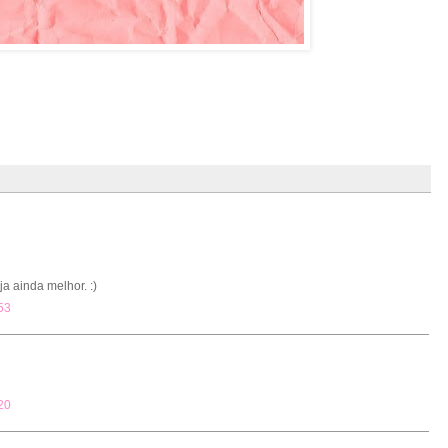
a ainda melhor. :)
53
20