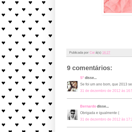
Publicada por
Cat
à(s)
16:27
9 comentários:
S*
disse...
Se foi um ano bom, que 2013 sej
31 de dezembro de 2012 às 16:
Bernardo
disse...
Obrigada e igualmente (:
31 de dezembro de 2012 às 17: