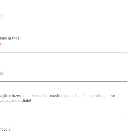
02
jinho grande
51
28
ração e fazes sempre escolhas musicais para lá de fenomenais por isso
 de gosto distinto!
novo! (: