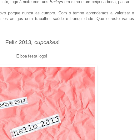
isto, logo à noite com uns
Baileys
em cima e um beijo na boca, passa.
Novo porque nunca as cumpro. Com o tem
po aprendemos a valorizar o
a e os amigos com
trabalho
,
saúde e
tranquilidade
. Que o resto
v
amos
Feliz 2013
, cupcakes
!
E boa
festa logo!