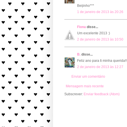
Beijinho***
1 de janeiro de 2013 às 20:26
Fiona
disse...
Um excelente 2013 :)
2 de janeiro de 2013 às 10:50
B.
disse...
Feliz ano para ti minha querida!!
2 de janeiro de 2013 às 12:27
Enviar um comentário
Mensagem mais recente
Subscrever:
Enviar feedback (Atom)