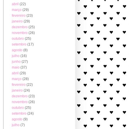
abril
(22)
março
(29)
fevereiro
(23)
janeiro
(29)
dezembro
(25)
novembro
(26)
outubro
(25)
setembro
(17)
agosto
(8)
julho
(16)
junho
(27)
maio
(37)
abril
(29)
março
(28)
fevereiro
(22)
janeiro
(24)
dezembro
(23)
novembro
(26)
outubro
(25)
setembro
(24)
agosto
(9)
julho
(7)