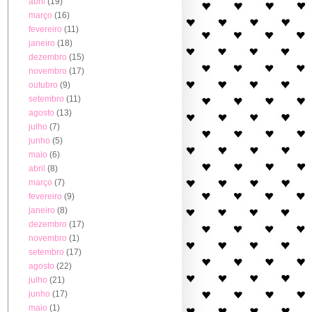
abril
(19)
março
(16)
fevereiro
(11)
janeiro
(18)
dezembro
(15)
novembro
(17)
outubro
(9)
setembro
(11)
agosto
(13)
julho
(7)
junho
(5)
maio
(6)
abril
(8)
março
(7)
fevereiro
(9)
janeiro
(8)
dezembro
(17)
novembro
(1)
setembro
(17)
agosto
(22)
julho
(21)
junho
(17)
maio
(1)