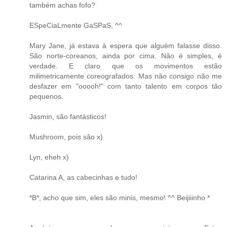
também achas fofo?
ESpeCiaLmente GaSPaS, ^^
Mary Jane, já estava à espera que alguém falasse disso.
São norte-coreanos, ainda por cima. Não é simples, é
verdade. E claro que os movimentos estão
milimetricamente coreografados. Mas não consigo não me
desfazer em "ooooh!" com tanto talento em corpos tão
pequenos.
Jasmin, são fantásticos!
Mushroom, pois são x)
Lyn, eheh x)
Catarina A, as cabecinhas e tudo!
*B*, acho que sim, eles são minis, mesmo! ^^ Beijiiinho *