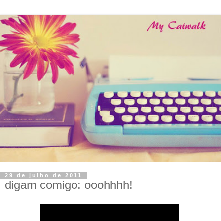
29 de julho de 2011
digam comigo: ooohhhh!