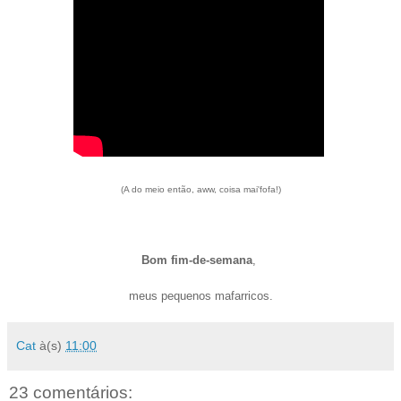
(A do meio então, aww, coisa mai'fofa!)
Bom fim-de-semana
,
meus pequenos mafarricos.
Cat
à(s)
11:00
23 comentários: