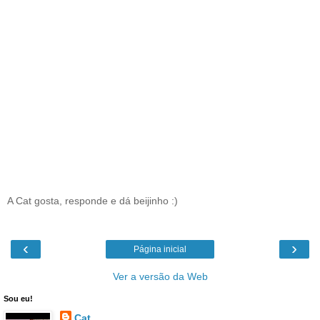
A Cat gosta, responde e dá beijinho :)
‹
›
Página inicial
Ver a versão da Web
Sou eu!
Cat