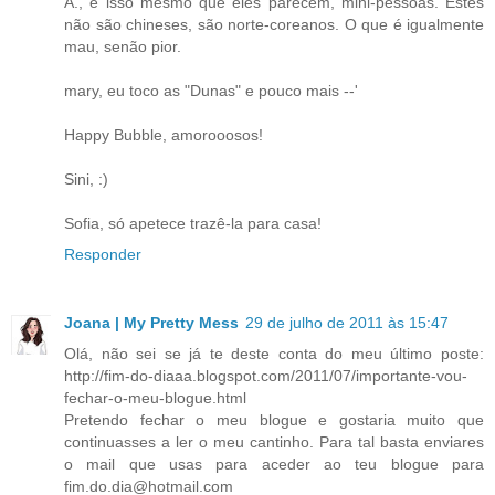
A., é isso mesmo que eles parecem, mini-pessoas. Estes
não são chineses, são norte-coreanos. O que é igualmente
mau, senão pior.
mary, eu toco as "Dunas" e pouco mais --'
Happy Bubble, amorooosos!
Sini, :)
Sofia, só apetece trazê-la para casa!
Responder
Joana | My Pretty Mess
29 de julho de 2011 às 15:47
Olá, não sei se já te deste conta do meu último poste:
http://fim-do-diaaa.blogspot.com/2011/07/importante-vou-
fechar-o-meu-blogue.html
Pretendo fechar o meu blogue e gostaria muito que
continuasses a ler o meu cantinho. Para tal basta enviares
o mail que usas para aceder ao teu blogue para
fim.do.dia@hotmail.com