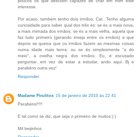
poucos os que descobri capazes de criar em mim este
interesse.
Por acaso, também tenho dois irmãos, Cat...Tenho alguma
curiosidade para saber qual dos três és: se és a mais nova,
a mais mimada dos irmãos; se és a mais velha, aquela que
faz tudo primeiro (gerando inveja entre os irmãos) e que
depois se queixa que os irmãos fazem as mesmas coisas
numa idade mais tenra; ou se és simplesmente "a do
meio", a ovelha negra dos irmãos. Eu, é escusado
perguntar...em vez de estar a estudar, ando aqui...Bj e
parabéns outra vez!
Responder
Madame Pirulitos
15 de janeiro de 2010 às 22:41
Parabéns!!!!!
E tal como se diz, que seja o primeiro de muitos:):)
Mil beijinhos
Responder